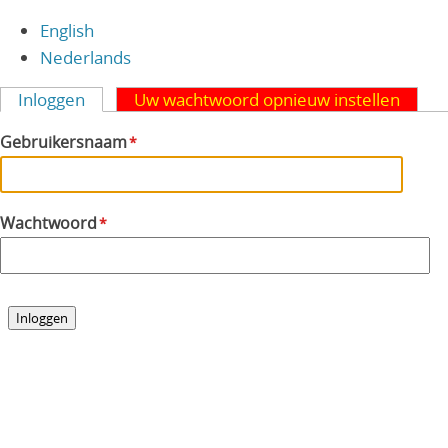
Overslaan
English
en
Nederlands
naar
de
Inloggen
Uw wachtwoord opnieuw instellen
Primaire
inhoud
Gebruikersnaam
tabs
gaan
Wachtwoord